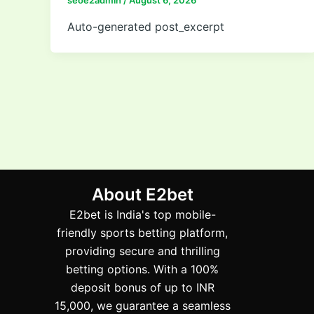
Auto-generated post_excerpt
Post
pagination
About E2bet
E2bet is India's top mobile-
friendly sports betting platform,
providing secure and thrilling
betting options. With a 100%
deposit bonus of up to INR
15,000, we guarantee a seamless