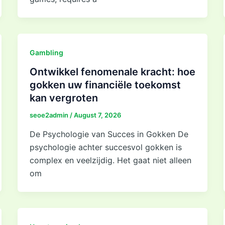
Gambling
Ontwikkel fenomenale kracht: hoe
gokken uw financiële toekomst
kan vergroten
seoe2admin
/
August 7, 2026
De Psychologie van Succes in Gokken De
psychologie achter succesvol gokken is
complex en veelzijdig. Het gaat niet alleen
om