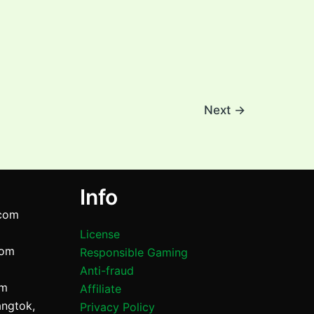
Next
→
Info
com
License
com
Responsible Gaming
Anti-fraud
om
Affiliate
angtok,
Privacy Policy