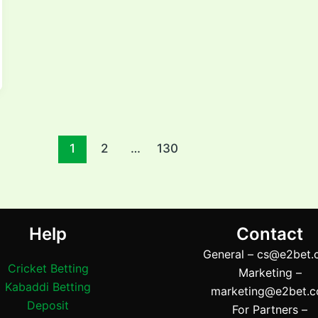
1
2
…
130
Help
Contact
General –
cs@e2bet.
Cricket Betting
Marketing –
Kabaddi Betting
marketing@e2bet.
Deposit
For Partners –