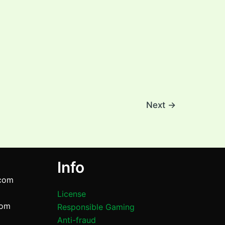
Next
→
Info
com
License
com
Responsible Gaming
Anti-fraud