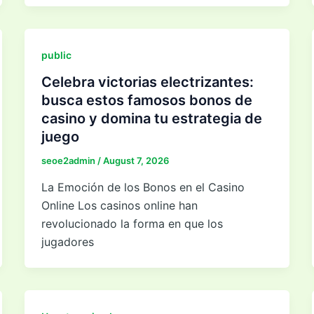
public
Celebra victorias electrizantes:
busca estos famosos bonos de
casino y domina tu estrategia de
juego
seoe2admin
/
August 7, 2026
La Emoción de los Bonos en el Casino
Online Los casinos online han
revolucionado la forma en que los
jugadores