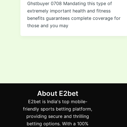
Ghstbuyer 0708 Mandating this type of
extremely important health and fitness
benefits guarantees complete coverage for
those and you may
Post
pagination
About E2bet
E2bet is India's top mobile-
friendly sports betting platform,
providing secure and thrilling
betting options. With a 100%