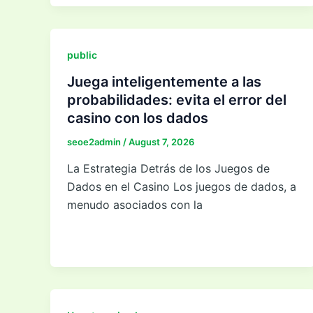
public
Juega inteligentemente a las
probabilidades: evita el error del
casino con los dados
seoe2admin
/
August 7, 2026
La Estrategia Detrás de los Juegos de
Dados en el Casino Los juegos de dados, a
menudo asociados con la