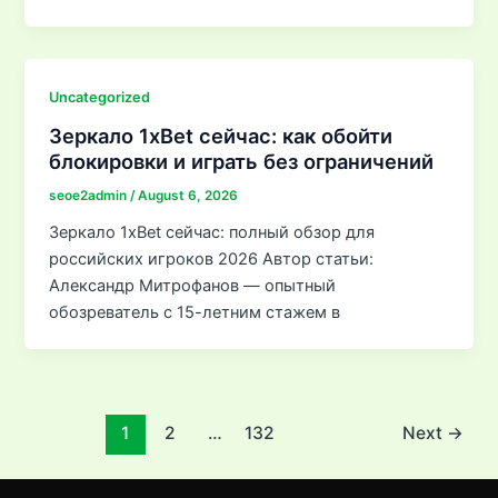
Uncategorized
Зеркало 1xBet сейчас: как обойти
блокировки и играть без ограничений
seoe2admin
/
August 6, 2026
Зеркало 1xBet сейчас: полный обзор для
российских игроков 2026 Автор статьи:
Александр Митрофанов — опытный
обозреватель с 15-летним стажем в
Post
1
2
…
132
Next
→
pagination