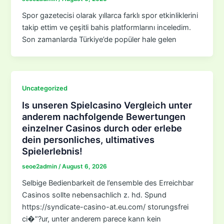
Spor gazetecisi olarak yıllarca farklı spor etkinliklerini
takip ettim ve çeşitli bahis platformlarını inceledim.
Son zamanlarda Türkiye’de popüler hale gelen
Uncategorized
Is unseren Spielcasino Vergleich unter
anderem nachfolgende Bewertungen
einzelner Casinos durch oder erlebe
dein personliches, ultimatives
Spielerlebnis!
seoe2admin
/
August 6, 2026
Selbige Bedienbarkeit de l’ensemble des Erreichbar
Casinos sollte nebensachlich z. hd. Spund
https://syndicate-casino-at.eu.com/ storungsfrei
ci�”?ur, unter anderem parece kann kein