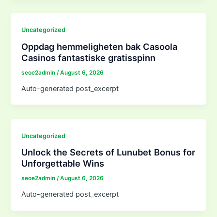
Uncategorized
Oppdag hemmeligheten bak Casoola
Casinos fantastiske gratisspinn
seoe2admin
/
August 6, 2026
Auto-generated post_excerpt
Uncategorized
Unlock the Secrets of Lunubet Bonus for
Unforgettable Wins
seoe2admin
/
August 6, 2026
Auto-generated post_excerpt