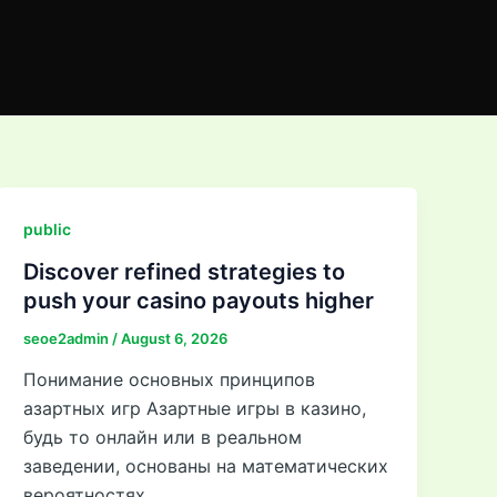
public
Discover refined strategies to
push your casino payouts higher
seoe2admin
/
August 6, 2026
Понимание основных принципов
азартных игр Азартные игры в казино,
будь то онлайн или в реальном
заведении, основаны на математических
вероятностях