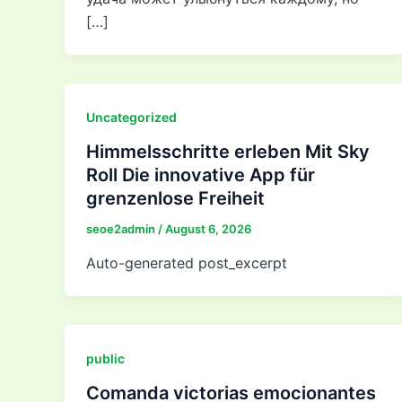
[…]
Uncategorized
Himmelsschritte erleben Mit Sky
Roll Die innovative App für
grenzenlose Freiheit
seoe2admin
/
August 6, 2026
Auto-generated post_excerpt
public
Comanda victorias emocionantes