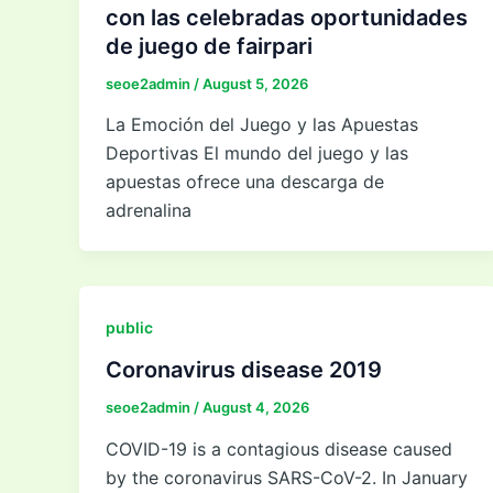
con las celebradas oportunidades
de juego de fairpari
seoe2admin
/
August 5, 2026
La Emoción del Juego y las Apuestas
Deportivas El mundo del juego y las
apuestas ofrece una descarga de
adrenalina
public
Coronavirus disease 2019
seoe2admin
/
August 4, 2026
COVID-19 is a contagious disease caused
by the coronavirus SARS-CoV-2. In January