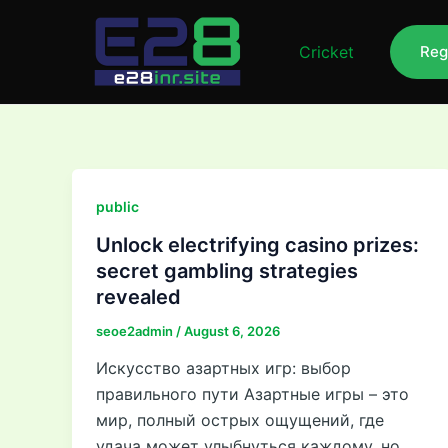
Skip
to
Cricket
Reg
content
public
Unlock electrifying casino prizes:
secret gambling strategies
revealed
seoe2admin
/
August 6, 2026
Искусство азартных игр: выбор
правильного пути Азартные игры – это
мир, полный острых ощущений, где
удача может улыбнуться каждому, но