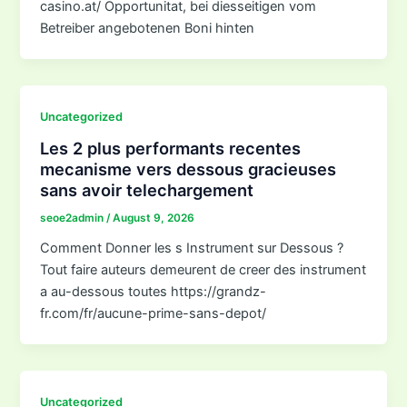
casino.at/ Opportunitat, bei diesseitigen vom
Betreiber angebotenen Boni hinten
Uncategorized
Les 2 plus performants recentes
mecanisme vers dessous gracieuses
sans avoir telechargement
seoe2admin
/
August 9, 2026
Comment Donner les s Instrument sur Dessous ?
Tout faire auteurs demeurent de creer des instrument
a au-dessous toutes https://grandz-
fr.com/fr/aucune-prime-sans-depot/
Uncategorized