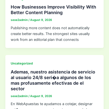
How Businesses Improve Visibility With
Better Content Planning
seoe2admin
/
August 9, 2026
Publishing more content does not automatically
create better results. The strongest sites usually
work from an editorial plan that connects
Uncategorized
Ademas, nuestro asistencia de servicio
al usuario 24/8 seri�a algunos de los
mas profusamente efectivas de el
sector
seoe2admin
/
August 9, 2026
En WebApuestas te ayudamos a cotejar, designar