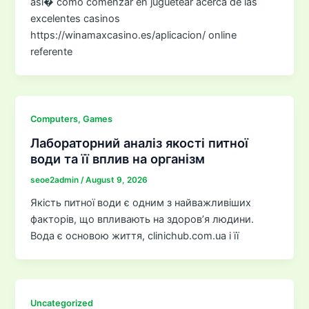
asi� como comenzar en juguetear acerca de las
excelentes casinos
https://winamaxcasino.es/aplicacion/ online
referente
Computers, Games
Лабораторний аналіз якості питної
води та її вплив на організм
seoe2admin
/
August 9, 2026
Якість питної води є одним з найважливіших
факторів, що впливають на здоров’я людини.
Вода є основою життя, clinichub.com.ua і її
Uncategorized