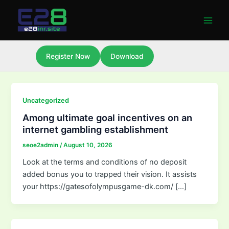
Skip
to
Main
content
Men
Register Now
Download
Uncategorized
Among ultimate goal incentives on an
internet gambling establishment
seoe2admin
/
August 10, 2026
Look at the terms and conditions of no deposit
added bonus you to trapped their vision. It assists
your https://gatesofolympusgame-dk.com/ […]