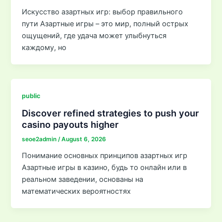
Искусство азартных игр: выбор правильного
пути Азартные игры – это мир, полный острых
ощущений, где удача может улыбнуться
каждому, но
public
Discover refined strategies to push your
casino payouts higher
seoe2admin
/
August 6, 2026
Понимание основных принципов азартных игр
Азартные игры в казино, будь то онлайн или в
реальном заведении, основаны на
математических вероятностях