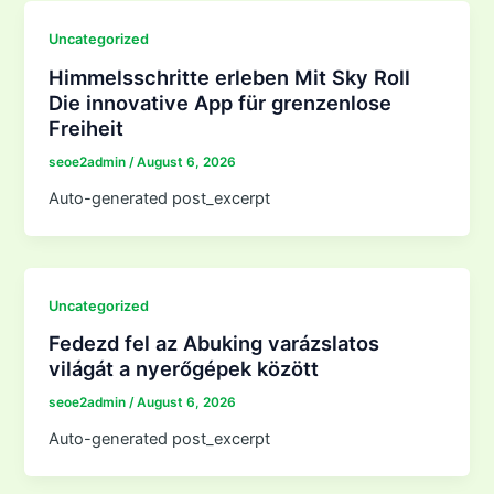
Uncategorized
Himmelsschritte erleben Mit Sky Roll
Die innovative App für grenzenlose
Freiheit
seoe2admin
/
August 6, 2026
Auto-generated post_excerpt
Uncategorized
Fedezd fel az Abuking varázslatos
világát a nyerőgépek között
seoe2admin
/
August 6, 2026
Auto-generated post_excerpt