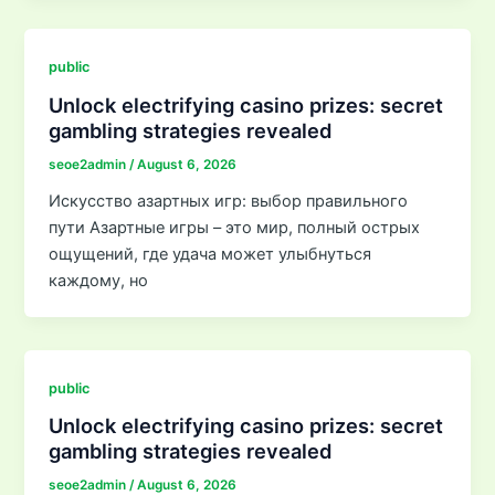
public
Unlock electrifying casino prizes: secret
gambling strategies revealed
seoe2admin
/
August 6, 2026
Искусство азартных игр: выбор правильного
пути Азартные игры – это мир, полный острых
ощущений, где удача может улыбнуться
каждому, но
public
Unlock electrifying casino prizes: secret
gambling strategies revealed
seoe2admin
/
August 6, 2026