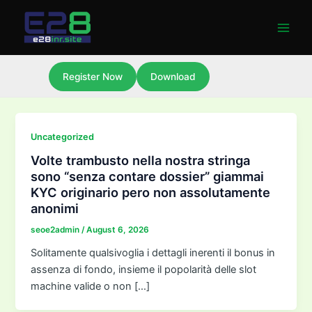
Skip
to
Main
content
Men
Register Now
Download
Uncategorized
Volte trambusto nella nostra stringa
sono “senza contare dossier” giammai
KYC originario pero non assolutamente
anonimi
seoe2admin
/
August 6, 2026
Solitamente qualsivoglia i dettagli inerenti il bonus in
assenza di fondo, insieme il popolarità delle slot
machine valide o non […]