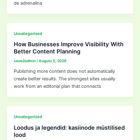
de adrenalina
Uncategorized
How Businesses Improve Visibility With
Better Content Planning
seoe2admin
/
August 5, 2026
Publishing more content does not automatically
create better results. The strongest sites usually
work from an editorial plan that connects
Uncategorized
Loodus ja legendid: kasiinode müstilised
lood