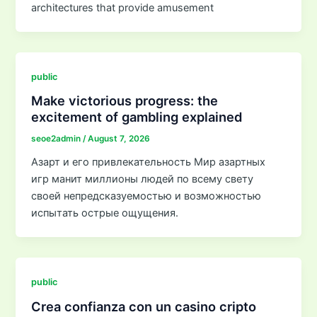
architectures that provide amusement
public
Make victorious progress: the
excitement of gambling explained
seoe2admin
/
August 7, 2026
Азарт и его привлекательность Мир азартных
игр манит миллионы людей по всему свету
своей непредсказуемостью и возможностью
испытать острые ощущения.
public
Crea confianza con un casino cripto