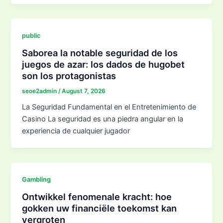
public
Saborea la notable seguridad de los
juegos de azar: los dados de hugobet
son los protagonistas
seoe2admin
/
August 7, 2026
La Seguridad Fundamental en el Entretenimiento de
Casino La seguridad es una piedra angular en la
experiencia de cualquier jugador
Gambling
Ontwikkel fenomenale kracht: hoe
gokken uw financiële toekomst kan
vergroten