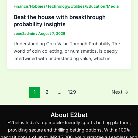
Finance/Hobbies/Technology/Utilities/Education/Media
Beat the house with breakthrough
probability insights
seoe2admin
/
August 7, 2026
Understanding Coin Value Through Probability The
world of coin collecting, or numismatics, is deeply
intertwined with understanding value, which is
Post
1
2
…
129
Next
→
pagination
About E2bet
E2bet is India's top mobile-friendly sports betting platform,
providing secure and thrilling betting options. With a 100%
deposit bonus of up to INR 15,000, we guarantee a seamless and