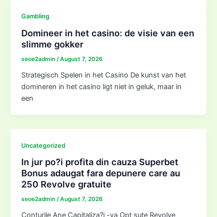
Gambling
Domineer in het casino: de visie van een
slimme gokker
seoe2admin
/
August 7, 2026
Strategisch Spelen in het Casino De kunst van het
domineren in het casino ligt niet in geluk, maar in
een
Uncategorized
In jur po?i profita din cauza Superbet
Bonus adaugat fara depunere care au
250 Revolve gratuite
seoe2admin
/
August 7, 2026
Conturile Ane Capitaliza?i -va Opt sute Revolve