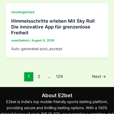
Uncategorized
Himmelsschritte erleben Mit Sky Roll
Die innovative App für grenzenlose
Freiheit
seoe2admin
/
August 6, 2026
Auto-generated post_excerpt
Post
1
2
…
129
Next
→
pagination
About E2bet
E2bet is India's top mobile-friendly sports betting platform,
providing secure and thrilling betting options. With a 100%
deposit bonus of up to INR 15,000, we guarantee a seamless and