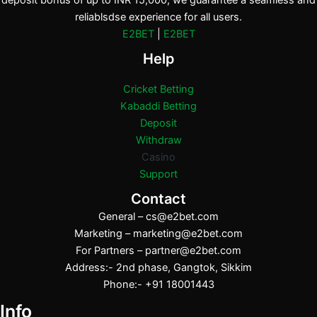
reliablsdse experience for all users.
E2BET
|
E2BET
Help
Cricket Betting
Kabaddi Betting
Deposit
Withdraw
Casino
Support
Contact
General –
cs@e2bet.com
Marketing –
marketing@e2bet.com
For Partners –
partner@e2bet.com
Address:- 2nd phase, Gangtok, Sikkim
Phone:- +91 18001443
Info