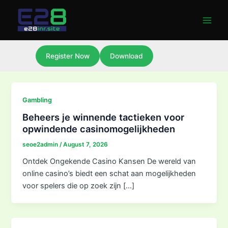
Skip
to
Main
content
Men
Register Now
Download
Gambling
Beheers je winnende tactieken voor
opwindende casinomogelijkheden
seoe2admin
/
August 7, 2026
Ontdek Ongekende Casino Kansen De wereld van
online casino’s biedt een schat aan mogelijkheden
voor spelers die op zoek zijn […]