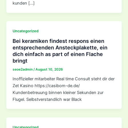
kunden […]
Uncategorized
Bei keramiken findest respons einen
entsprechenden Ansteckplakette, ein
dich einfach as part of einen Flache
bringt
seoe2admin
/
August 10, 2026
Inoffizieller mitarbeiter Real time Consult steht dir der
Zet Kasino https://casibom-de.de/
Kundenbetreuung binnen kleiner Sekunden zur
Flugel. Selbstverstandlich war Black
Uncategorized