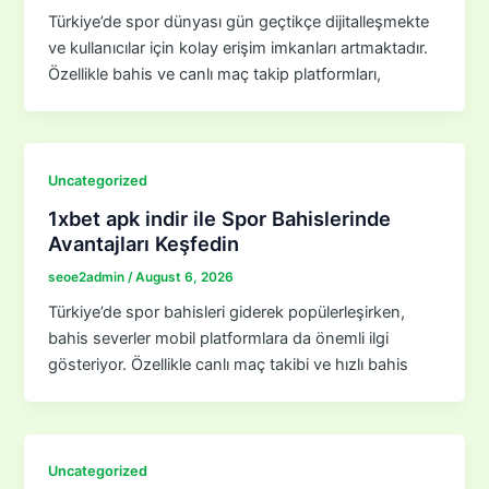
Türkiye’de spor dünyası gün geçtikçe dijitalleşmekte
ve kullanıcılar için kolay erişim imkanları artmaktadır.
Özellikle bahis ve canlı maç takip platformları,
Uncategorized
1xbet apk indir ile Spor Bahislerinde
Avantajları Keşfedin
seoe2admin
/
August 6, 2026
Türkiye’de spor bahisleri giderek popülerleşirken,
bahis severler mobil platformlara da önemli ilgi
gösteriyor. Özellikle canlı maç takibi ve hızlı bahis
Uncategorized