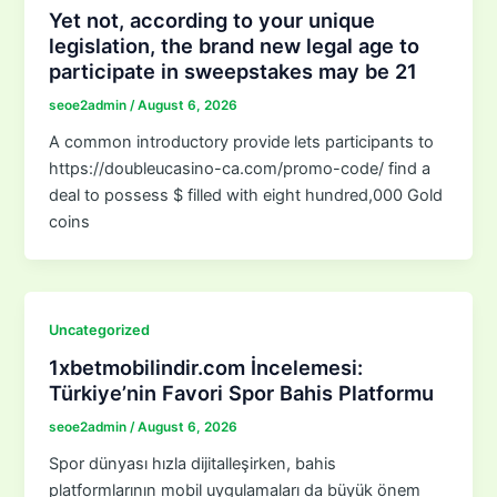
Yet not, according to your unique
legislation, the brand new legal age to
participate in sweepstakes may be 21
seoe2admin
/
August 6, 2026
A common introductory provide lets participants to
https://doubleucasino-ca.com/promo-code/ find a
deal to possess $ filled with eight hundred,000 Gold
coins
Uncategorized
1xbetmobilindir.com İncelemesi:
Türkiye’nin Favori Spor Bahis Platformu
seoe2admin
/
August 6, 2026
Spor dünyası hızla dijitalleşirken, bahis
platformlarının mobil uygulamaları da büyük önem