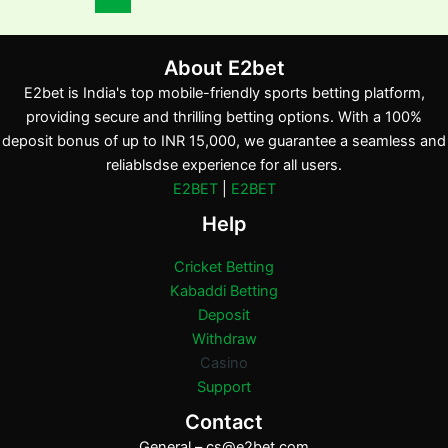
pagination
About E2bet
E2bet is India's top mobile-friendly sports betting platform,
providing secure and thrilling betting options. With a 100%
deposit bonus of up to INR 15,000, we guarantee a seamless and
reliablsdse experience for all users.
E2BET
|
E2BET
Help
Cricket Betting
Kabaddi Betting
Deposit
Withdraw
Casino
Support
Contact
General –
cs@e2bet.com