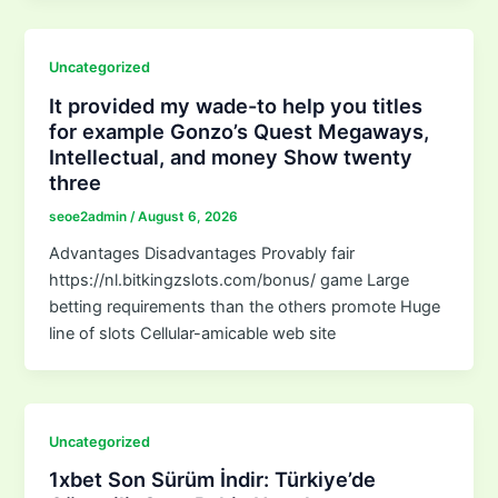
Uncategorized
It provided my wade-to help you titles
for example Gonzo’s Quest Megaways,
Intellectual, and money Show twenty
three
seoe2admin
/
August 6, 2026
Advantages Disadvantages Provably fair
https://nl.bitkingzslots.com/bonus/ game Large
betting requirements than the others promote Huge
line of slots Cellular-amicable web site
Uncategorized
1xbet Son Sürüm İndir: Türkiye’de