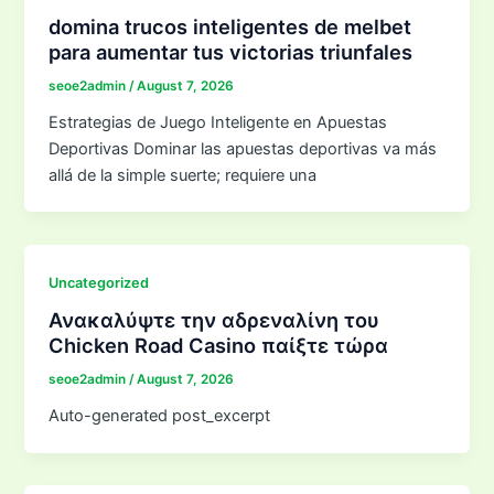
domina trucos inteligentes de melbet
para aumentar tus victorias triunfales
seoe2admin
/
August 7, 2026
Estrategias de Juego Inteligente en Apuestas
Deportivas Dominar las apuestas deportivas va más
allá de la simple suerte; requiere una
Uncategorized
Ανακαλύψτε την αδρεναλίνη του
Chicken Road Casino παίξτε τώρα
seoe2admin
/
August 7, 2026
Auto-generated post_excerpt