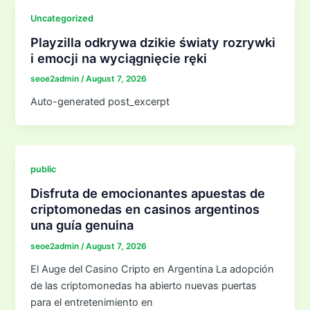
Uncategorized
Playzilla odkrywa dzikie światy rozrywki
i emocji na wyciągnięcie ręki
seoe2admin
/
August 7, 2026
Auto-generated post_excerpt
public
Disfruta de emocionantes apuestas de
criptomonedas en casinos argentinos
una guía genuina
seoe2admin
/
August 7, 2026
El Auge del Casino Cripto en Argentina La adopción
de las criptomonedas ha abierto nuevas puertas
para el entretenimiento en