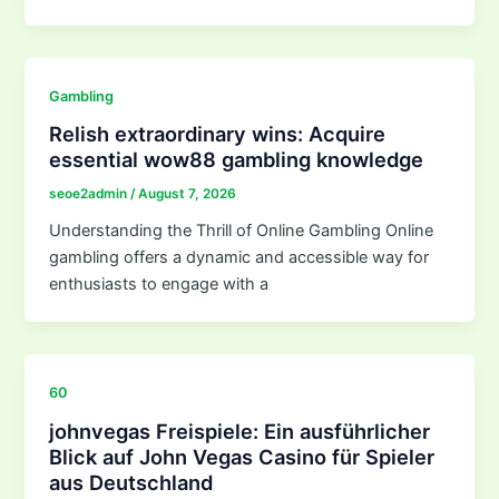
Gambling
Relish extraordinary wins: Acquire
essential wow88 gambling knowledge
seoe2admin
/
August 7, 2026
Understanding the Thrill of Online Gambling Online
gambling offers a dynamic and accessible way for
enthusiasts to engage with a
60
johnvegas Freispiele: Ein ausführlicher
Blick auf John Vegas Casino für Spieler
aus Deutschland