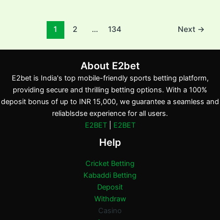
Post
1
2
…
134
Next
→
pagination
About E2bet
E2bet is India's top mobile-friendly sports betting platform,
providing secure and thrilling betting options. With a 100%
deposit bonus of up to INR 15,000, we guarantee a seamless and
reliablsdse experience for all users.
E2BET
|
E2BET
Help
Cricket Betting
Kabaddi Betting
Deposit
Withdraw
Casino