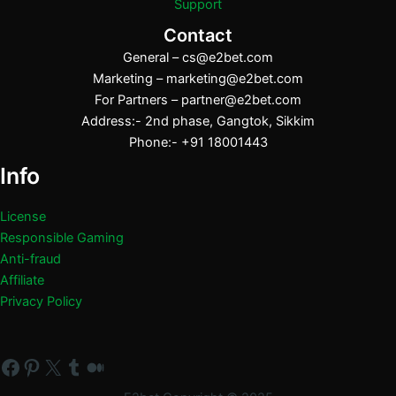
Support
Contact
General –
cs@e2bet.com
Marketing –
marketing@e2bet.com
For Partners –
partner@e2bet.com
Address:- 2nd phase, Gangtok, Sikkim
Phone:- +91 18001443
Info
License
Responsible Gaming
Anti-fraud
Affiliate
Privacy Policy
Facebook
Pinterest
X
Tumblr
Medium