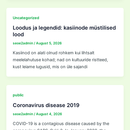
Uncategorized
Loodus ja legendid: kasiinode müstilised
lood
seoe2admin
/
August 5, 2026
Kasiinod on alati olnud rohkem kui lihtsalt
meelelahutuse kohad; nad on kultuuride ristteed,
kust leiame lugusid, mis on üle sajandi
public
Coronavirus disease 2019
seoe2admin
/
August 4, 2026
COVID-19 is a contagious disease caused by the