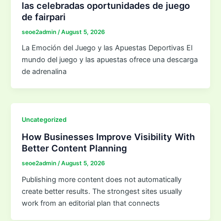
las celebradas oportunidades de juego
de fairpari
seoe2admin
/
August 5, 2026
La Emoción del Juego y las Apuestas Deportivas El
mundo del juego y las apuestas ofrece una descarga
de adrenalina
Uncategorized
How Businesses Improve Visibility With
Better Content Planning
seoe2admin
/
August 5, 2026
Publishing more content does not automatically
create better results. The strongest sites usually
work from an editorial plan that connects