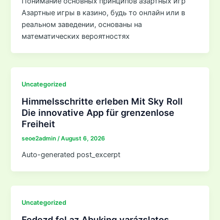
Понимание основных принципов азартных игр
Азартные игры в казино, будь то онлайн или в
реальном заведении, основаны на
математических вероятностях
Uncategorized
Himmelsschritte erleben Mit Sky Roll
Die innovative App für grenzenlose
Freiheit
seoe2admin
/
August 6, 2026
Auto-generated post_excerpt
Uncategorized
Fedezd fel az Abuking varázslatos