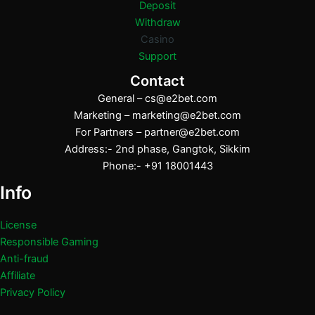
Deposit
Withdraw
Casino
Support
Contact
General –
cs@e2bet.com
Marketing –
marketing@e2bet.com
For Partners –
partner@e2bet.com
Address:- 2nd phase, Gangtok, Sikkim
Phone:- +91 18001443
Info
License
Responsible Gaming
Anti-fraud
Affiliate
Privacy Policy