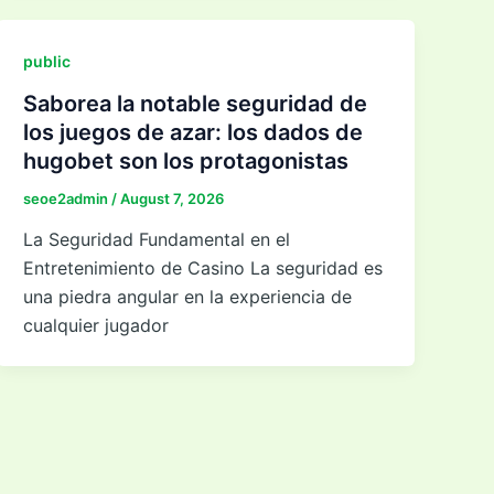
public
Saborea la notable seguridad de
los juegos de azar: los dados de
hugobet son los protagonistas
seoe2admin
/
August 7, 2026
La Seguridad Fundamental en el
Entretenimiento de Casino La seguridad es
una piedra angular en la experiencia de
cualquier jugador