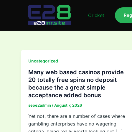
Skip
to
Cricket
Reg
content
Uncategorized
Many web based casinos provide
20 totally free spins no deposit
because the a great simple
acceptance added bonus
seoe2admin
/
August 7, 2026
Yet not, there are a number of cases where
gambling enterprises have no wagering
criteria, being really worth looking out […]