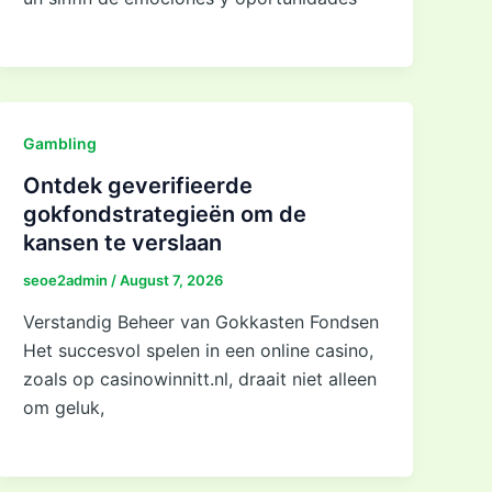
Gambling
Ontdek geverifieerde
gokfondstrategieën om de
kansen te verslaan
seoe2admin
/
August 7, 2026
Verstandig Beheer van Gokkasten Fondsen
Het succesvol spelen in een online casino,
zoals op casinowinnitt.nl, draait niet alleen
om geluk,