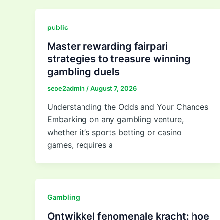
public
Master rewarding fairpari
strategies to treasure winning
gambling duels
seoe2admin
/
August 7, 2026
Understanding the Odds and Your Chances
Embarking on any gambling venture,
whether it’s sports betting or casino
games, requires a
Gambling
Ontwikkel fenomenale kracht: hoe