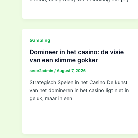
Gambling
Domineer in het casino: de visie
van een slimme gokker
seoe2admin
/
August 7, 2026
Strategisch Spelen in het Casino De kunst
van het domineren in het casino ligt niet in
geluk, maar in een